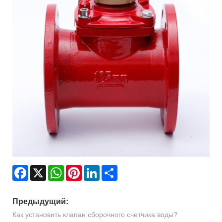
Facebook
X
WhatsApp
Pinterest
LinkedIn
Share
Предыдущий:
Как установить клапан сборочного счетчика воды?