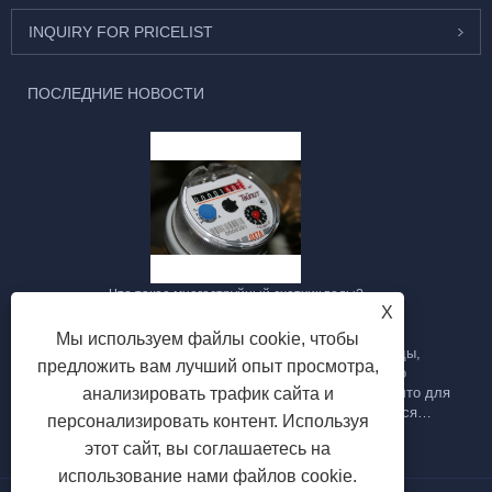
INQUIRY FOR PRICELIST
ПОСЛЕДНИЕ НОВОСТИ
Что такое многоструйный счетчик воды?
X
2023/09/28
Мы используем файлы cookie, чтобы
Многоструйный счетчик воды – это тип счетчика воды,
предложить вам лучший опыт просмотра,
предназначенный для измерения расхода воды по
анализировать трафик сайта и
трубопроводу. Его называют «многоструйным», потому что для
измерения скорости потока воды в нем используются
персонализировать контент. Используя
несколько струй или потоков воды. Вот некоторые ключевые
этот сайт, вы соглашаетесь на
особенности и характеристики многоструйного водомера:
использование нами файлов cookie.