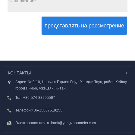
представлять на рассмотрение
КОНТАКТЫ
Адрес: № 9-10, Наньянг Гарден Роуд, Хенджи Таун, район Хейшу,
город Нинбо, Чжэцзян, Китай.
Тел.:
+86-574-88295567
Телефон:
+86-15867519255
Электронная почта:
frank@yongzhoumeter.com