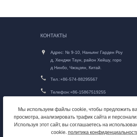
КОНТАКТЫ
Адрес: № 9-10, Наньянг Гарден Роу
д, Хенджи Таун, район Хейшу, горо
д Нинбо, Чжэцзян, Китай.
Тел.:
+86-574-88295567
Телефон:
+86-15867519255
Электронная почта:
frank@yongzho
Мы используем файлы cookie, чтобы предложить в
umeter.com
просмотра, анализировать трафик сайта и персонализ
Используя этот сайт, вы соглашаетесь на использов
cookie.
политика конфиденциальност