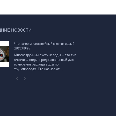
ДНИЕ НОВОСТИ
Что такое многоструйный счетчик воды?
В
2023/09/28
ха
20
Многоструйный счетчик воды – это тип
счетчика воды, предназначенный для
Т
измерения расхода воды по
и
трубопроводу. Его называют
д
«многоструйным», потому что для
о
измерения скорости потока воды в нем
и
используются несколько струй или
потоков воды. Вот некоторые ключевые
особенности и характеристики
многоструйного водомера: