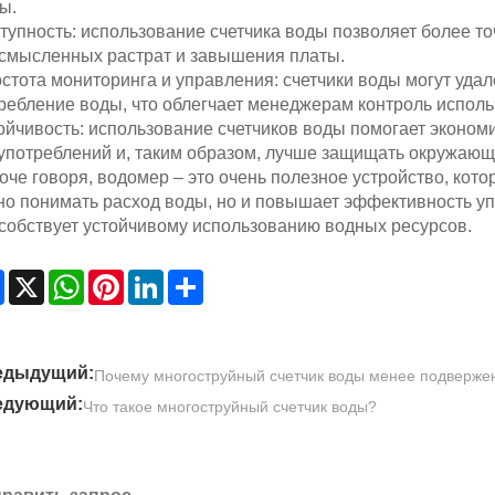
ы.
тупность: использование счетчика воды позволяет более точ
смысленных растрат и завышения платы.
стота мониторинга и управления: счетчики воды могут удал
ребление воды, что облегчает менеджерам контроль испол
ойчивость: использование счетчиков воды помогает экономи
употреблений и, таким образом, лучше защищать окружающ
оче говоря, водомер – это очень полезное устройство, кото
но понимать расход воды, но и повышает эффективность у
собствует устойчивому использованию водных ресурсов.
Facebook
X
WhatsApp
Pinterest
LinkedIn
Share
едыдущий:
Почему многоструйный счетчик воды менее подвержен
едующий:
Что такое многоструйный счетчик воды?