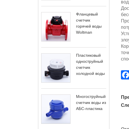
вод
Дос
Фланцевый
бес
счетчик
Про
горячей воды
пот
Woltman
Уст
зло
Кор
точ
Пластиковый
спо
одноструйный
счетчик
холодной воды
Многоструйный
Пр
счетчик воды из
Сл
АБС-пластика