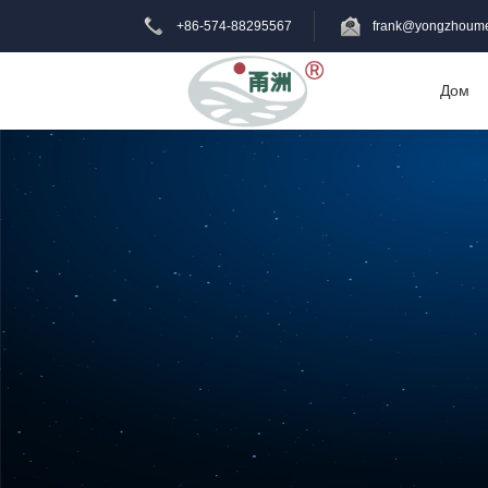
+86-574-88295567
frank@yongzhoume
Дом