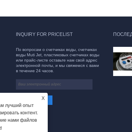
INQUIRY FOR PRICELIST
ПОСЛЕ
По вопросам о счетчиках воды, счетчиках
Водосчетчик имеет следующие
воды Muti Jet, пластиковых счетчиках воды
характеристики
или прайс-листе оставьте нам свой адрес
2023/09/21
электронной почты, и мы свяжемся с вами
Точное измерение: счетчик воды
в течение 24 часов.
использует точную механическую часть
для измерения расхода воды, таким
образом точно регистрируя количество
использованной воды.
X
ам лучший опыт
ировать контент.
ание нами файлов
и